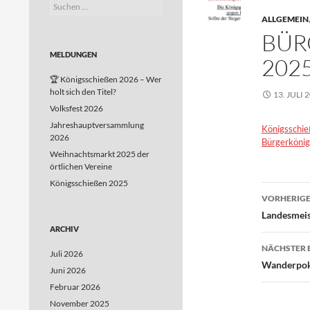
Suchen
nach:
ALLGEMEIN
BÜR
MELDUNGEN
025
🏆 Königsschießen 2026 – Wer
holt sich den Titel?
13. JULI 
Volksfest 2026
Jahreshauptversammlung
Königsschi
2026
Bürgerköni
Weihnachtsmarkt 2025 der
örtlichen Vereine
Königsschießen 2025
Beitr
VORHERIGE
Landesmeis
ARCHIV
NÄCHSTER 
Juli 2026
Wanderpoka
Juni 2026
Februar 2026
November 2025