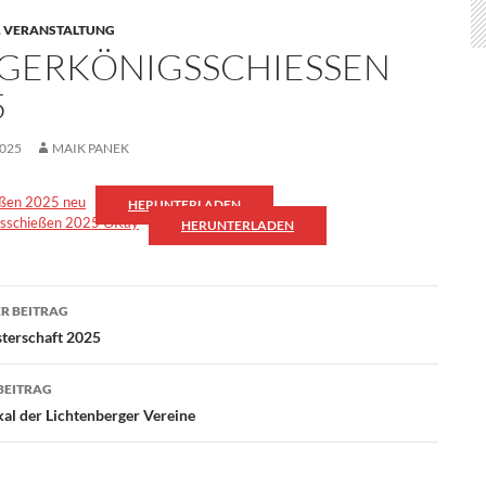
,
VERANSTALTUNG
GERKÖNIGSSCHIESSEN 2
2025
MAIK PANEK
eßen 2025 neu
HERUNTERLADEN
gsschießen 2025 OKay
HERUNTERLADEN
agsnavigation
R BEITRAG
terschaft 2025
BEITRAG
l der Lichtenberger Vereine