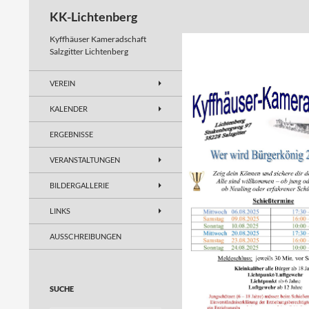
Suchen
KK-Lichtenberg
Kyffhäuser Kameradschaft
Salzgitter Lichtenberg
VEREIN
KALENDER
ERGEBNISSE
VERANSTALTUNGEN
BILDERGALLERIE
LINKS
AUSSCHREIBUNGEN
SUCHE