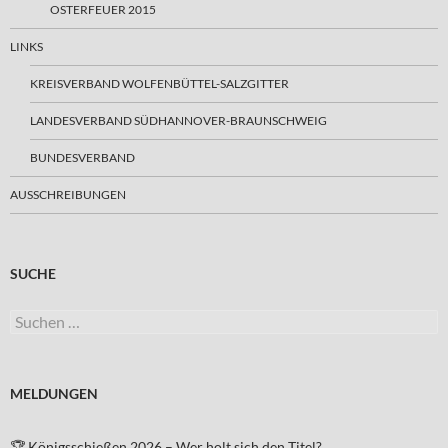
OSTERFEUER 2015
LINKS
KREISVERBAND WOLFENBÜTTEL-SALZGITTER
LANDESVERBAND SÜDHANNOVER-BRAUNSCHWEIG
BUNDESVERBAND
AUSSCHREIBUNGEN
SUCHE
Suchen
nach:
MELDUNGEN
🏆 Königsschießen 2026 – Wer holt sich den Titel?