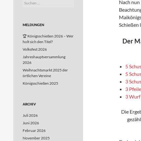
Nach nun 
Suchen
nach:
Beachtung
Maikönigs
Schießen 
MELDUNGEN
🏆 Königsschießen 2026 – Wer
Der Ma
holt sich den Titel?
Volksfest 2026
Jahreshauptversammlung
2026
5 Schus
Weihnachtsmarkt 2025 der
5 Schu
örtlichen Vereine
3 Schus
Königsschießen 2025
3 Pfeil
3 Wurf
ARCHIV
Die Erge
Juli 2026
gezähl
Juni 2026
Februar 2026
November 2025