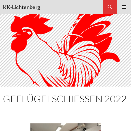
Suchen
KK-Lichtenberg
ZUM
PRIMÄR
INHALT
MENÜ
SPRINGEN
GEFLÜGELSCHIESSEN 2022