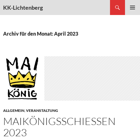
Suchen
KK-Lichtenberg
ZUM
PRIMÄR
INHALT
MENÜ
SPRINGEN
Archiv für den Monat: April 2023
ALLGEMEIN
,
VERANSTALTUNG
MAIKÖNIGSSCHIESSEN 2
023