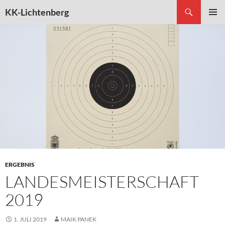
Suchen
KK-Lichtenberg
ZUM
PRIMÄR
INHALT
MENÜ
SPRINGEN
ERGEBNIS
LANDESMEISTERSCHAFT
2019
1. JULI 2019
MAIK PANEK